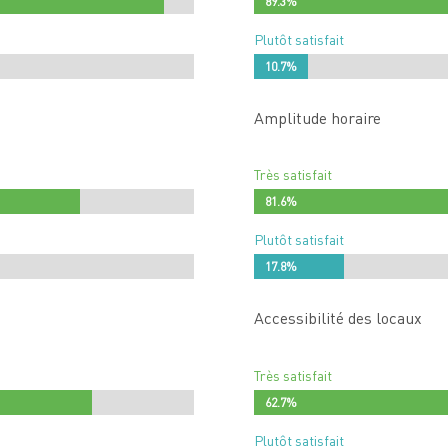
89.3%
89.3%
Plutôt satisfait
10.7%
10.7%
Amplitude horaire
Très satisfait
81.6%
81.6%
Plutôt satisfait
17.8%
17.8%
Accessibilité des locaux
Très satisfait
62.7%
62.7%
Plutôt satisfait