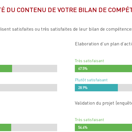
TÉ DU CONTENU DE VOTRE BILAN DE COMPÉ
sent satisfaites ou très satisfaites de leur bilan de compétenc
Elaboration d’un plan d’act
Très satisfaisant
67.5%
67.5%
Plutôt satisfaisant
28.9%
28.9%
Validation du projet (enquê
Très satisfaisant
54.4%
54.4%