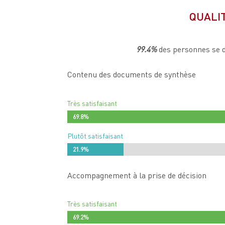
QUALI
99.4%
des personnes se di
Contenu des documents de synthèse
Très satisfaisant
69.8%
69.8%
Plutôt satisfaisant
21.9%
21.9%
Accompagnement à la prise de décision
Très satisfaisant
69.2%
69.2%