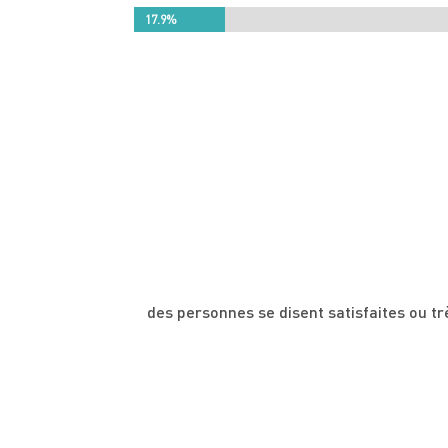
17.9%
17.9%
des personnes se disent satisfaites ou trè