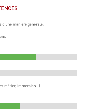
TENCES
es d’une manière générale.
ions
tes métier, immersion…)