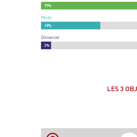
79%
79%
Mixte
18%
18%
Distanciel
3%
3%
LES 3 OB