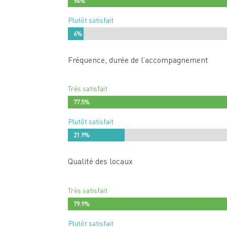
94%
94%
Plutôt satisfait
6%
6%
Fréquence, durée de l’accompagnement
Très satisfait
77.5%
77.5%
Plutôt satisfait
21.9%
21.9%
Qualité des locaux
Très satisfait
79.9%
79.9%
Plutôt satisfait