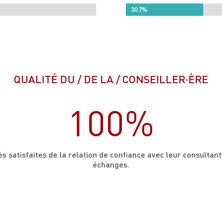
30.7%
30.7%
QUALITÉ DU / DE LA / CONSEILLER·ÈRE
100
%
s satisfaites de la relation de confiance avec leur consultant
échanges.