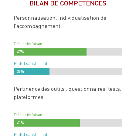
BILAN DE COMPÉTENCES
Personnalisation, individualisation de
l’accompagnement
Très satisfaisant
67%
67%
Plutôt satisfaisant
33%
33%
Pertinence des outils : questionnaires, tests,
plateformes…
Très satisfaisant
61%
61%
Plutôt satisfaisant