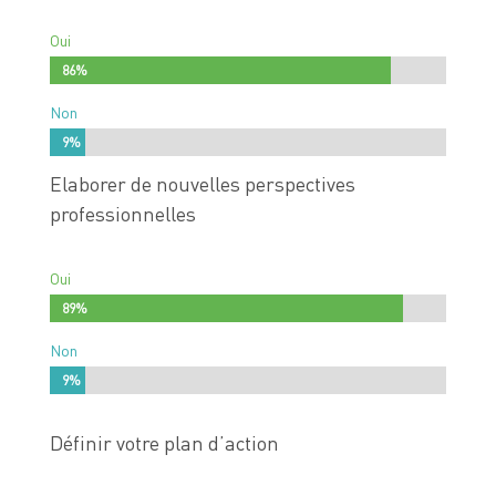
Oui
86%
86%
Non
9%
9%
Elaborer de nouvelles perspectives
professionnelles
Oui
89%
89%
Non
9%
9%
Définir votre plan d’action