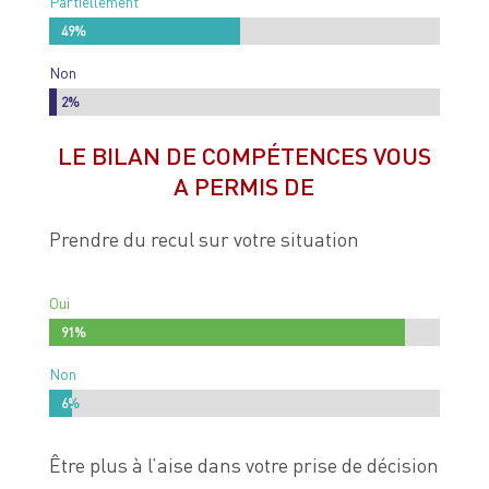
Partiellement
49%
49%
Non
2%
2%
LE BILAN DE COMPÉTENCES VOUS
A PERMIS DE
Prendre du recul sur votre situation
Oui
91%
91%
Non
6%
6%
Être plus à l’aise dans votre prise de décision