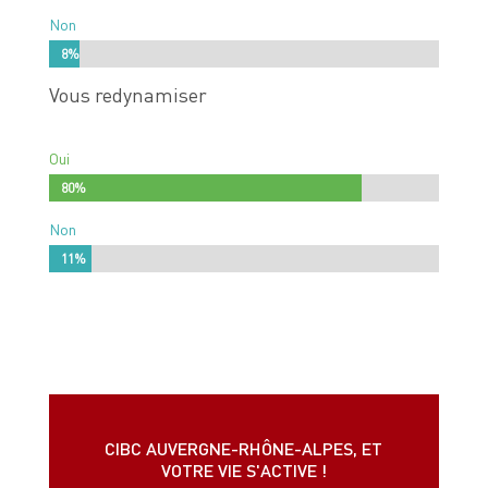
Non
8%
8%
Vous redynamiser
Oui
80%
80%
Non
11%
11%
CIBC AUVERGNE-RHÔNE-ALPES, ET
VOTRE VIE S'ACTIVE !