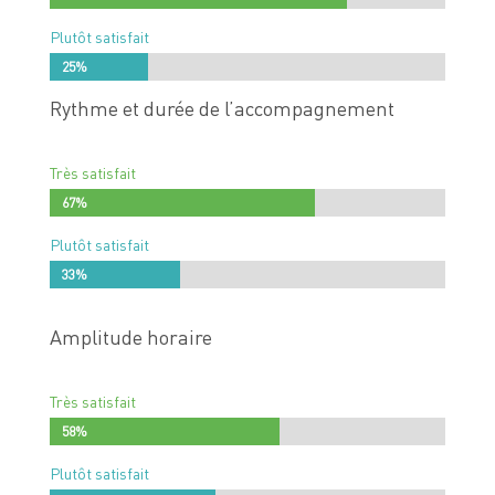
Plutôt satisfait
25%
25%
Rythme et durée de l’accompagnement
Très satisfait
67%
67%
Plutôt satisfait
33%
33%
Amplitude horaire
Très satisfait
58%
58%
Plutôt satisfait