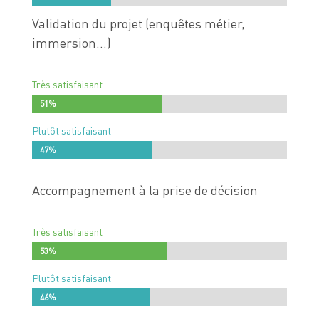
Validation du projet (enquêtes métier,
immersion…)
Très satisfaisant
51%
51%
Plutôt satisfaisant
47%
47%
Accompagnement à la prise de décision
Très satisfaisant
53%
53%
Plutôt satisfaisant
46%
46%