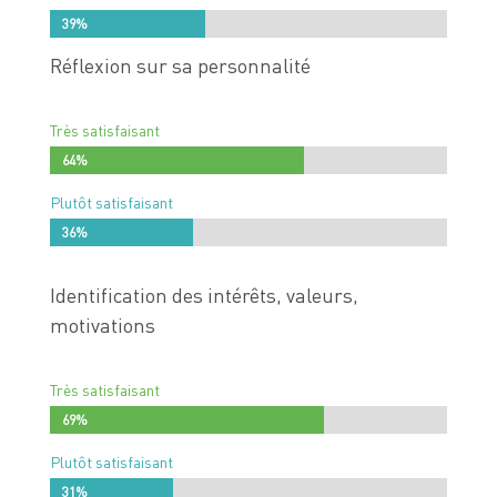
39%
39%
Réflexion sur sa personnalité
Très satisfaisant
64%
64%
Plutôt satisfaisant
36%
36%
Identification des intérêts, valeurs,
motivations
Très satisfaisant
69%
69%
Plutôt satisfaisant
31%
31%