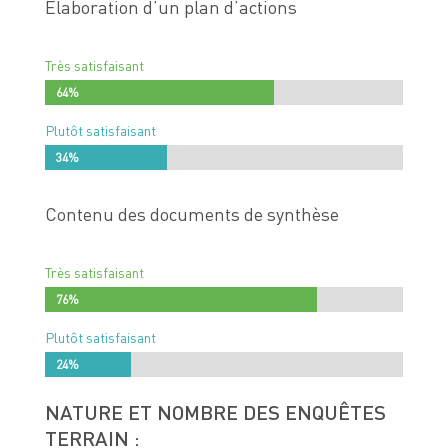
Elaboration d’un plan d’actions
Très satisfaisant
64%
64%
Plutôt satisfaisant
34%
34%
Contenu des documents de synthèse
Très satisfaisant
76%
76%
Plutôt satisfaisant
24%
24%
NATURE ET NOMBRE DES ENQUÊTES
TERRAIN :