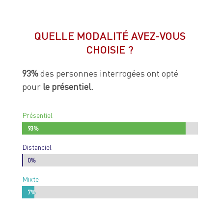
QUELLE MODALITÉ AVEZ-VOUS
CHOISIE ?
93%
des personnes interrogées ont opté
pour
le présentiel.
Présentiel
93%
93%
Distanciel
0%
0%
Mixte
7%
7%