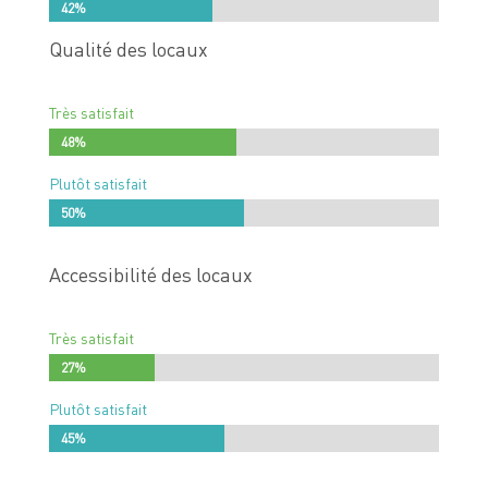
42%
42%
Qualité des locaux
Très satisfait
48%
48%
Plutôt satisfait
50%
50%
Accessibilité des locaux
Très satisfait
27%
27%
Plutôt satisfait
45%
45%